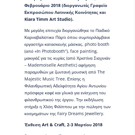
Φεβρουάριο 2018 (διοργανωτές Γραφείο
Εκπροσώπου Λατινικής Κοινότητας και
Kiara Timm Art Studio).
Με μεγάλη επιτυχία διοργανώθηκε το Παιδικό
Καρναβαλίστικο Πάρτι όπου συμπεριλάμβανε
εργαστήρι κατασκευής μάσκας, photo booth
(από «Ιn Photobooth”), face painting,
μακιγιάζ για τις κυρίες (από Χριστίνα Σιαχινιάν
– Mademoiselle Aesthetic) αφήγηση
παραμυθιών με ζωντανή μουσική από The
Majestic Music Tree. Επίσης η
Φιλανθρωπική Αδελφότητα Αγίου Αντωνίου
πρόσφερε καφέ και γλυκά για ενίσχυση του
φιλανθρωπικού της έργου. Την εκδήλωση
στήριξε η Χλόη Φιλίππου με την πώληση των
κοσμημάτων της Fairy Dreams Jewellery.
Έκθεση Art & Craft, 2-3 Μαρτίου 2018